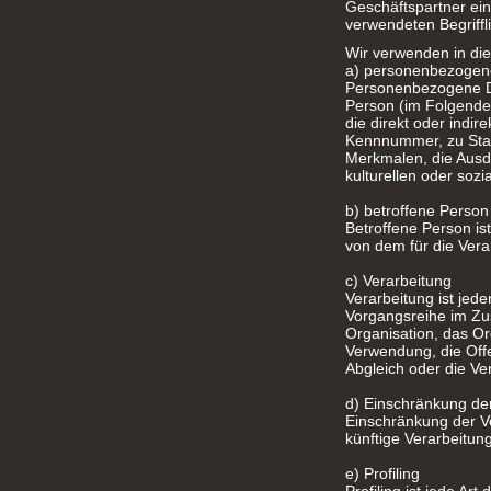
Geschäftspartner ein
verwendeten Begriffli
Wir verwenden in die
a) personenbezogen
Personenbezogene Date
Person (im Folgenden
die direkt oder indi
Kennnummer, zu Stan
Merkmalen, die Ausdr
kulturellen oder sozi
b) betroffene Person
Betroffene Person ist
von dem für die Vera
c) Verarbeitung
Verarbeitung ist jed
Vorgangsreihe im Z
Organisation, das Or
Verwendung, die Offe
Abgleich oder die Ve
d) Einschränkung de
Einschränkung der Ve
künftige Verarbeitun
e) Profiling