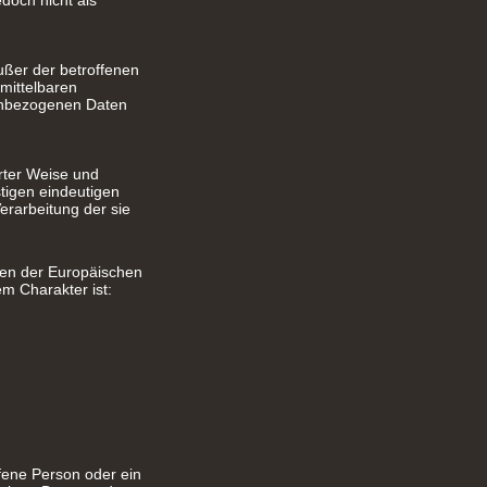
doch nicht als
außer der betroffenen
mittelbaren
nenbezogenen Daten
erter Weise und
tigen eindeutigen
erarbeitung der sie
ten der Europäischen
m Charakter ist:
fene Person oder ein