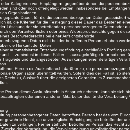
 oder Kategorien von Empfängern, gegenüber denen die personenbe
rden sind oder noch offengelegt werden, insbesondere bei Empfängern 
nalen Organisationen
die geplante Dauer, für die die personenbezogenen Daten gespeichert we
lich ist, die Kriterien für die Festlegung dieser Dauer das Bestehen ein
oder Löschung der sie betreffenden personenbezogenen Daten oder au
urch den Verantwortlichen oder eines Widerspruchsrechts gegen diese
eines Beschwerderechts bei einer Aufsichtsbehörde
onenbezogenen Daten nicht bei der betroffenen Person erhoben werden
über die Herkunft der Daten
iner automatisierten Entscheidungsfindung einschließlich Profiling gem
nd — zumindest in diesen Fällen — aussagekräftige Informationen übe
e Tragweite und die angestrebten Auswirkungen einer derartigen Verarb
rson
roffenen Person ein Auskunftsrecht darüber zu, ob personenbezogene D
ionale Organisation übermittelt wurden. Sofern dies der Fall ist, so ste
as Recht zu, Auskunft über die geeigneten Garantien im Zusammenhan
lten.
ne Person dieses Auskunftsrecht in Anspruch nehmen, kann sie sich hie
eauftragten oder einen anderen Mitarbeiter des für die Verarbeitung 
igung
eitung personenbezogener Daten betroffene Person hat das vom Europä
 gewährte Recht, die unverzügliche Berichtigung sie betreffender unri
aten zu verlangen. Ferner steht der betroffenen Person das Recht zu,
 Zwecke der Verarbeitung, die Vervollständigung unvollständiger per