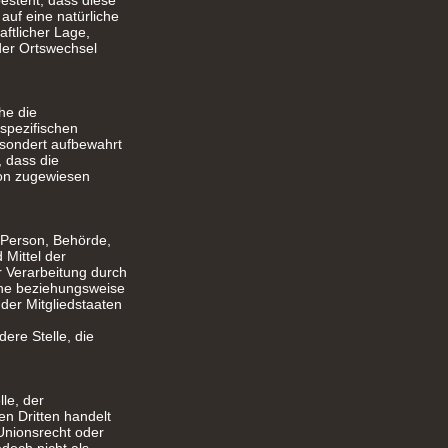
besteht, dass diese
uf eine natürliche
ftlicher Lage,
oder Ortswechsel
he die
spezifischen
esondert aufbewahrt
 dass die
son zugewiesen
e Person, Behörde,
 Mittel der
 Verarbeitung durch
che beziehungsweise
er Mitgliedstaaten
dere Stelle, die
le, der
n Dritten handelt
Unionsrecht oder