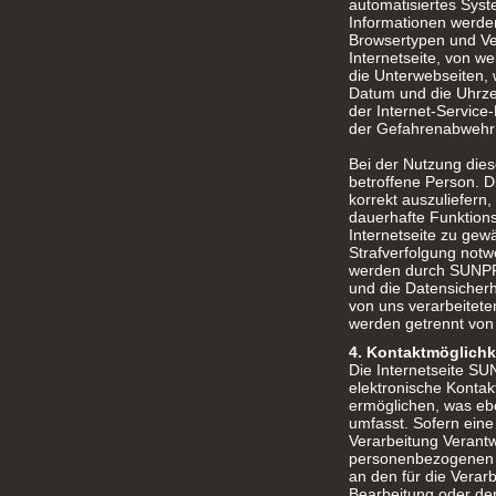
automatisiertes Sys
Informationen werden
Browsertypen und Ve
Internetseite, von w
die Unterwebseiten, 
Datum und die Uhrzeit
der Internet-Service
der Gefahrenabwehr i
Bei der Nutzung die
betroffene Person. D
korrekt auszuliefern,
dauerhafte Funktions
Internetseite zu gew
Strafverfolgung not
werden durch SUNPRO
und die Datensicherh
von uns verarbeitet
werden getrennt von
4. Kontaktmöglichke
Die Internetseite SU
elektronische Konta
ermöglichen, was ebe
umfasst. Sofern eine
Verarbeitung Verantw
personenbezogenen Da
an den für die Vera
Bearbeitung oder der