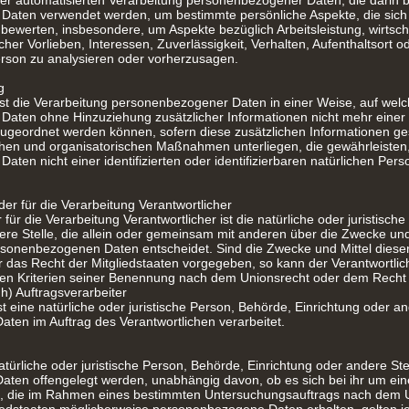
t der automatisierten Verarbeitung personenbezogener Daten, die darin 
aten verwendet werden, um bestimmte persönliche Aspekte, die sich a
bewerten, insbesondere, um Aspekte bezüglich Arbeitsleistung, wirtscha
her Vorlieben, Interessen, Zuverlässigkeit, Verhalten, Aufenthaltsort 
erson zu analysieren oder vorherzusagen.
g
t die Verarbeitung personenbezogener Daten in einer Weise, auf welc
aten ohne Hinzuziehung zusätzlicher Informationen nicht mehr einer 
zugeordnet werden können, sofern diese zusätzlichen Informationen g
hen und organisatorischen Maßnahmen unterliegen, die gewährleisten,
ten nicht einer identifizierten oder identifizierbaren natürlichen Per
der für die Verarbeitung Verantwortlicher
 für die Verarbeitung Verantwortlicher ist die natürliche oder juristisch
ere Stelle, die allein oder gemeinsam mit anderen über die Zwecke und
rsonenbezogenen Daten entscheidet. Sind die Zwecke und Mittel dieser
 das Recht der Mitgliedstaaten vorgegeben, so kann der Verantwortli
en Kriterien seiner Benennung nach dem Unionsrecht oder dem Recht d
) Auftragsverarbeiter
st eine natürliche oder juristische Person, Behörde, Einrichtung oder an
en im Auftrag des Verantwortlichen verarbeitet.
türliche oder juristische Person, Behörde, Einrichtung oder andere Stel
en offengelegt werden, unabhängig davon, ob es sich bei ihr um eine
n, die im Rahmen eines bestimmten Untersuchungsauftrags nach dem 