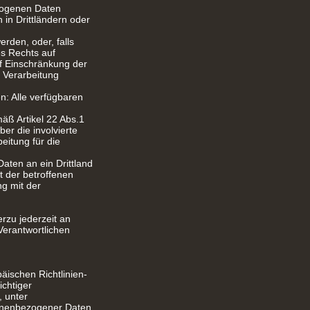
zogenen Daten
in Drittländern oder
rden, oder, falls
es Rechts auf
f Einschränkung der
 Verarbeitung
: Alle verfügbaren
äß Artikel 22 Abs.1
r die involvierte
eitung für die
aten an ein Drittland
ht der betroffenen
g mit der
rzu jederzeit an
Verantwortlichen
ischen Richtlinien-
chtiger
 unter
sonenbezogener Daten