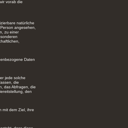
wir vorab die
izierbare natürliche
he Person angesehen,
n, zu einer
esonderen
haftlichen,
rsonenbezogene Daten
er jede solche
assen, die
, das Abfragen, die
reitstellung, den
mit dem Ziel, ihre