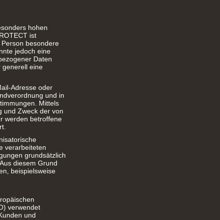
besonders hohen
PROTECT ist
e Person besondere
nnte jedoch eine
nbezogener Daten
 generell eine
ail-Adresse oder
undverordnung und in
timmungen. Mittels
ng und Zweck der von
r werden betroffene
t.
nisatorische
 verarbeiteten
gungen grundsätzlich
. Aus diesem Grund
en, beispielsweise
uropäischen
O) verwendet
e Kunden und