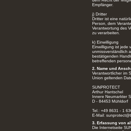
dem Recht der Mitgli
Empfänger.
j) Dritter
Dritter ist eine natü
Person, dem Verantwo
Verantwortung des Ve
zu verarbeiten.
k) Einwilligung
Einwilligung ist jede
unmissverständlich 
bestätigenden Handlu
betreffenden person
2. Name und Anschri
Verantwortlicher im 
Union geltenden Dat
SUNPROTECT
Arthur Hantschel
Innere Neumarkter S
D - 84453 Mühldorf
Tel.: +49 8631 - 1 6
E-Mail: sunprotect@t
3. Erfassung von a
Die Internetseite SU