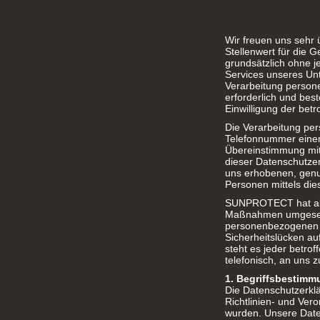
Wir freuen uns sehr
Stellenwert für die
grundsätzlich ohne 
Services unseres Un
Verarbeitung person
erforderlich und best
Einwilligung der betr
Die Verarbeitung pe
Telefonnummer einer 
Übereinstimmung mit
dieser Datenschutze
uns erhobenen, genu
Personen mittels die
SUNPROTECT hat als f
Maßnahmen umgesetzt
personenbezogenen D
Sicherheitslücken au
steht es jeder betro
telefonisch, an uns z
1. Begriffsbestim
Die Datenschutzerkl
Richtlinien- und Ve
wurden. Unsere Daten