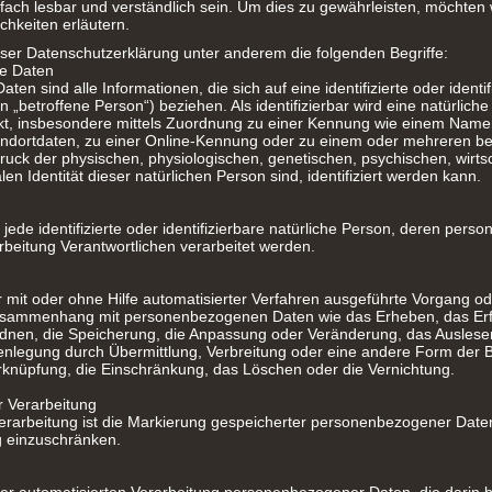
fach lesbar und verständlich sein. Um dies zu gewährleisten, möchten 
chkeiten erläutern.
ser Datenschutzerklärung unter anderem die folgenden Begriffe:
e Daten
n sind alle Informationen, die sich auf eine identifizierte oder identif
 „betroffene Person“) beziehen. Als identifizierbar wird eine natürlic
rekt, insbesondere mittels Zuordnung zu einer Kennung wie einem Name
dortdaten, zu einer Online-Kennung oder zu einem oder mehreren b
uck der physischen, physiologischen, genetischen, psychischen, wirtsc
alen Identität dieser natürlichen Person sind, identifiziert werden kann.
 jede identifizierte oder identifizierbare natürliche Person, deren pe
rbeitung Verantwortlichen verarbeitet werden.
er mit oder ohne Hilfe automatisierter Verfahren ausgeführte Vorgang od
usammenhang mit personenbezogenen Daten wie das Erheben, das Erf
dnen, die Speicherung, die Anpassung oder Veränderung, das Auslesen
nlegung durch Übermittlung, Verbreitung oder eine andere Form der Be
rknüpfung, die Einschränkung, das Löschen oder die Vernichtung.
r Verarbeitung
rarbeitung ist die Markierung gespeicherter personenbezogener Daten 
g einzuschränken.