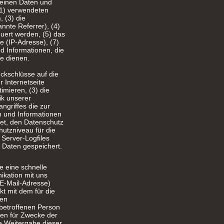
meinen Daten und
(1) verwendeten
 (3) die
nnte Referrer), (4)
uert werden, (5) das
e (IP-Adresse), (7)
d Informationen, die
e dienen.
ckschlüsse auf die
 Internetseite
imieren, (3) die
ik unserer
ngriffes die zur
n und Informationen
et, den Datenschutz
utzniveau für die
Server-Logfiles
 Daten gespeichert.
e eine schnelle
kation mit uns
(E-Mail-Adresse)
t mit dem für die
ten
 betroffenen Person
den für Zwecke der
e Weitergabe dieser