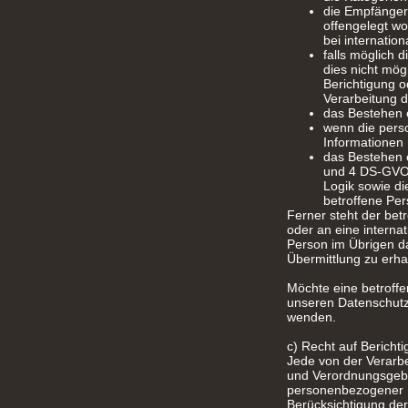
die Empfänger
offengelegt wo
bei internatio
falls möglich 
dies nicht mög
Berichtigung 
Verarbeitung d
das Bestehen 
wenn die pers
Informationen 
das Bestehen e
und 4 DS-GVO u
Logik sowie di
betroffene Pe
Ferner steht der bet
oder an eine internat
Person im Übrigen d
Übermittlung zu erha
Möchte eine betroffe
unseren Datenschutzb
wenden.
c) Recht auf Bericht
Jede von der Verarb
und Verordnungsgeber
personenbezogener D
Berücksichtigung der