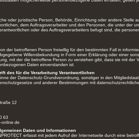
edstaaten möglicherweise personenbezogene Daten erhalten, gelten je
rliche oder juristische Person, Behörde, Einrichtung oder andere Stelle 
rtlichen, dem Auftragsverarbeiter und den Personen, die unter der un
rantwortlichen oder des Auftragsverarbeiters befugt sind, die perso
 von der betroffenen Person freiwillig für den bestimmten Fall in informi
abgegebene Willensbekundung in Form einer Erklärung oder einer sons
ng, mit der die betroffene Person zu verstehen gibt, dass sie mit der V
enbezogenen Daten einverstanden ist.
ft des für die Verarbeitung Verantwortlichen
Sinne der Datenschutz-Grundverordnung, sonstiger in den Mitgliedstaa
enschutzgesetze und anderer Bestimmungen mit datenschutzrechtliche
traße 12
30 63
-online.de
llgemeinen Daten und Informationen
NPROTECT erfasst mit jedem Aufruf der Internetseite durch eine betrof