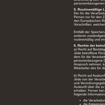
personenbezogenen D
5. Routinemäßige 
Der für die Verarbei
Person nur für den Z
den Europäischen Ri
Vorschriften, welchen
Entfällt der Speiche
anderen zuständigen
routinemäßig und ent
6. Rechte der betr
a) Recht auf Bestäti
Jede betroffene Per
dem für die Verarbei
personenbezogene Da
Anspruch nehmen, ka
Mitarbeiter des für 
b) Recht auf Auskunf
Jede von der Verarb
und Verordnungsgeber
Auskunft über die z
erhalten. Ferner hat
folgende Informatio
die Verarbeit
die Kategorie