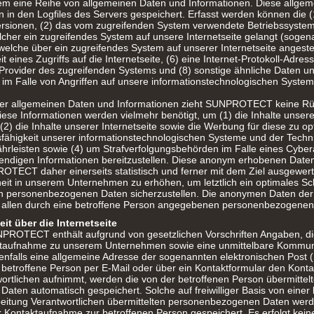
tem eine Reihe von allgemeinen Daten und Informationen. Diese allge
 in den Logfiles des Servers gespeichert. Erfasst werden können die 
rsionen, (2) das vom zugreifenden System verwendete Betriebssystem,
elcher ein zugreifendes System auf unsere Internetseite gelangt (sogena
welche über ein zugreifendes System auf unserer Internetseite angeste
 eines Zugriffs auf die Internetseite, (6) eine Internet-Protokoll-Adress
-Provider des zugreifenden Systems und (8) sonstige ähnliche Daten un
m Falle von Angriffen auf unsere informationstechnologischen System
ser allgemeinen Daten und Informationen zieht SUNPROTECT keine Rü
iese Informationen werden vielmehr benötigt, um (1) die Inhalte unserer
 (2) die Inhalte unserer Internetseite sowie die Werbung für diese zu opt
fähigkeit unserer informationstechnologischen Systeme und der Techn
ährleisten sowie (4) um Strafverfolgungsbehörden im Falle eines Cybera
wendigen Informationen bereitzustellen. Diese anonym erhobenen Date
TECT daher einerseits statistisch und ferner mit dem Ziel ausgewert
eit in unserem Unternehmen zu erhöhen, um letztlich ein optimales Sch
en personenbezogenen Daten sicherzustellen. Die anonymen Daten der 
 allen durch eine betroffene Person angegebenen personenbezogenen
it über die Internetseite
NPROTECT enthält aufgrund von gesetzlichen Vorschriften Angaben, di
ktaufnahme zu unserem Unternehmen sowie eine unmittelbare Kommuni
nfalls eine allgemeine Adresse der sogenannten elektronischen Post 
 betroffene Person per E-Mail oder über ein Kontaktformular den Kontak
ortlichen aufnimmt, werden die von der betroffenen Person übermittel
ten automatisch gespeichert. Solche auf freiwilliger Basis von einer
rbeitung Verantwortlichen übermittelten personenbezogenen Daten wer
 Kontaktaufnahme zur betroffenen Person gespeichert. Es erfolgt kein