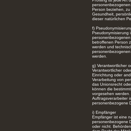
Profiling ist jede Ar
personenbezogenen D
Person beziehen, zu 
Gesundheit, persönlic
dieser natürlichen P
f) Pseudonymisierun
Pseudonymisierung is
personenbezogenen D
betroffenen Person 
werden und technisc
personenbezogenen Da
werden.
g) Verantwortlicher o
Verantwortlicher oder
Einrichtung oder and
Verarbeitung von pe
das Unionsrecht oder
können die bestimmt
vorgesehen werden. h
Auftragsverarbeiter i
personenbezogene Dat
i) Empfänger
Empfänger ist eine na
personenbezogene Dat
oder nicht. Behörde