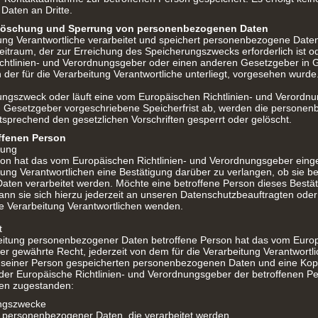
aten an Dritte.
Löschung und Sperrung von personenbezogenen Daten
tung Verantwortliche verarbeitet und speichert personenbezogene Daten
eitraum, der zur Erreichung des Speicherungszwecks erforderlich ist o
chtlinien- und Verordnungsgeber oder einen anderen Gesetzgeber in 
 der für die Verarbeitung Verantwortliche unterliegt, vorgesehen wurde
rungszweck oder läuft eine vom Europäischen Richtlinien- und Verord
 Gesetzgeber vorgeschriebene Speicherfrist ab, werden die persone
sprechend den gesetzlichen Vorschriften gesperrt oder gelöscht.
offenen Person
gung
son hat das vom Europäischen Richtlinien- und Verordnungsgeber eing
tung Verantwortlichen eine Bestätigung darüber zu verlangen, ob sie be
ten verarbeitet werden. Möchte eine betroffene Person dieses Bestät
nn sie sich hierzu jederzeit an unseren Datenschutzbeauftragten ode
die Verarbeitung Verantwortlichen wenden.
t
eitung personenbezogener Daten betroffene Person hat das vom Europä
 gewährte Recht, jederzeit von dem für die Verarbeitung Verantwortli
u seiner Person gespeicherten personenbezogenen Daten und eine Kopi
 der Europäische Richtlinien- und Verordnungsgeber der betroffenen P
nen zugestanden:
ungszwecke
n personenbezogener Daten, die verarbeitet werden