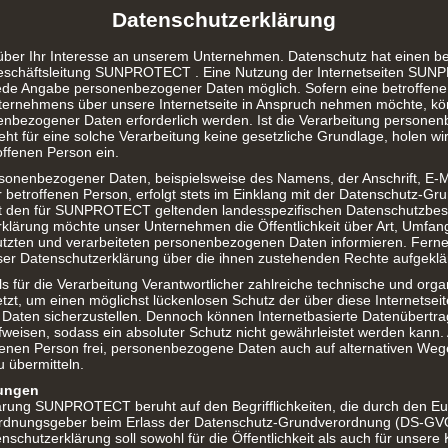
Datenschutzerklärung
 über Ihr Interesse an unserem Unternehmen. Datenschutz hat einen 
 Geschäftsleitung SUNPROTECT . Eine Nutzung der Internetseiten SUN
jede Angabe personenbezogener Daten möglich. Sofern eine betroffen
ternehmens über unsere Internetseite in Anspruch nehmen möchte, kö
enbezogener Daten erforderlich werden. Ist die Verarbeitung persone
eht für eine solche Verarbeitung keine gesetzliche Grundlage, holen wir
offenen Person ein.
rsonenbezogener Daten, beispielsweise des Namens, der Anschrift, E-M
betroffenen Person, erfolgt stets im Einklang mit der Datenschutz-Gr
 den für SUNPROTECT geltenden landesspezifischen Datenschutzbes
rklärung möchte unser Unternehmen die Öffentlichkeit über Art, Umfa
tzten und verarbeiteten personenbezogenen Daten informieren. Ferne
ser Datenschutzerklärung über die ihnen zustehenden Rechte aufgeklär
ür die Verarbeitung Verantwortlicher zahlreiche technische und orga
, um einen möglichst lückenlosen Schutz der über diese Internetseite
aten sicherzustellen. Dennoch können Internetbasierte Datenübertra
fweisen, sodass ein absoluter Schutz nicht gewährleistet werden kann
ffenen Person frei, personenbezogene Daten auch auf alternativen Weg
u übermitteln.
mungen
ärung SUNPROTECT beruht auf den Begrifflichkeiten, die durch den E
rordnungsgeber beim Erlass der Datenschutz-Grundverordnung (DS-GV
schutzerklärung soll sowohl für die Öffentlichkeit als auch für unser