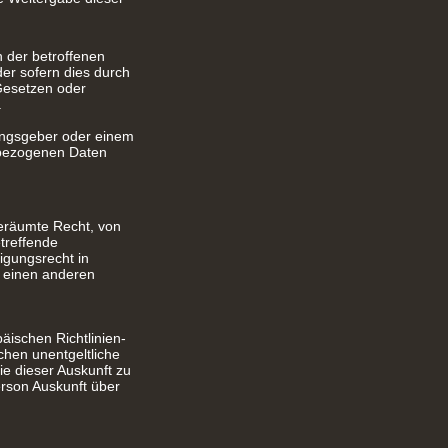
 der betroffenen
der sofern dies durch
Gesetzen oder
.
nungsgeber oder einem
nbezogenen Daten
eräumte Recht, von
treffende
igungsrecht in
r einen anderen
ischen Richtlinien-
chen unentgeltliche
e dieser Auskunft zu
erson Auskunft über